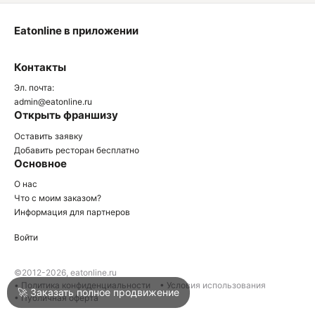
Eatonline в приложении
О
Контакты
О
Эл. почта:
admin@eatonline.ru
Открыть франшизу
Оставить заявку
Добавить ресторан бесплатно
Основное
Войти
О нас
Что с моим заказом?
Информация для партнеров
Город
Краснодар
Войти
Написать в техподдержку
©2012-2026, eatonline.ru
• Политика конфиденциальности
• Условия использования
🚀 Заказать полное продвижение
• Публичная оферта