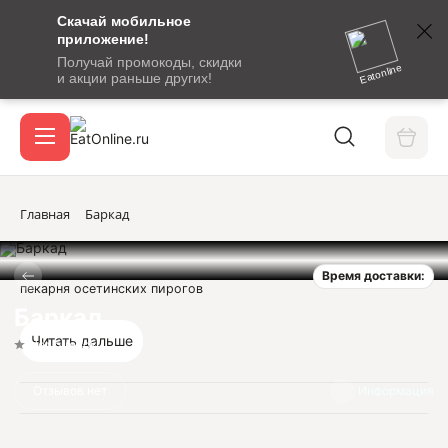
Скачай мобильное
номер
приложение!
SMS-
Получай промокоды, скидки
сообщение
Eatonline
и акции раньше других!
с
Акции
кодом
подтверждения
О сервисе
Главная
Баркад
Время доставки:
Откры
пекарня осетинских пирогов
Вход / регистрация
Баркад
Читать дальше
Нет оценок
Отзывов нет
Информация