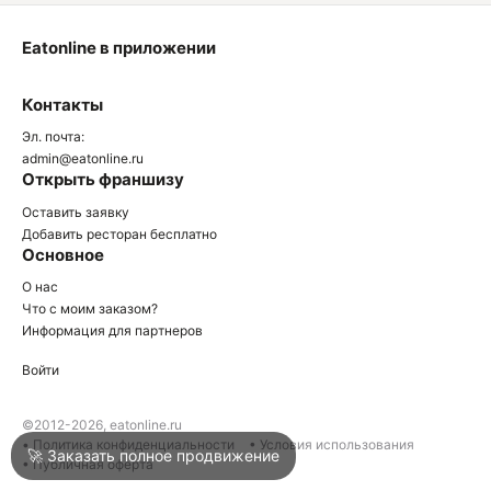
Eatonline в приложении
О
Контакты
О
Эл. почта:
admin@eatonline.ru
Открыть франшизу
Оставить заявку
Добавить ресторан бесплатно
Основное
Войти
О нас
Что с моим заказом?
Информация для партнеров
Город
Краснодар
Войти
Написать в техподдержку
©2012-2026, eatonline.ru
• Политика конфиденциальности
• Условия использования
🚀 Заказать полное продвижение
• Публичная оферта