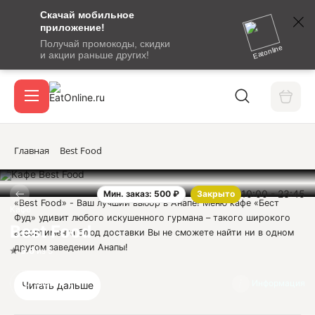
Скачай мобильное
номер
приложение!
SMS-
Получай промокоды, скидки
сообщение
Eatonline
и акции раньше других!
с
Акции
кодом
подтверждения
О сервисе
Главная
Best Food
10:00 - 23:45
Мин. заказ: 500 ₽
Закрыто
Откры
«Best Food» - Ваш лучший выбор в Анапе! Меню кафе «Бест
Вход / регистрация
Кафе
Фуд» удивит любого искушенного гурмана – такого широкого
Best Food
ассортимента блюд доставки Вы не сможете найти ни в одном
другом заведении Анапы!
5.0
из 5
В «Бест Фуд» Анапа работают только настоящие
профессионалы своего дела, поэтому Вы можете быть уверены
Отзывы
5
Информация
Читать дальше
– любое лакомство из нашего меню будет приготовлено вкусно,
аккуратно, качественно и, главное, с любовью! Закажите и