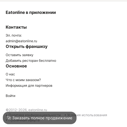
Eatonline в приложении
О
Контакты
О
Эл. почта:
admin@eatonline.ru
Открыть франшизу
Оставить заявку
Добавить ресторан бесплатно
Основное
Войти
О нас
Что с моим заказом?
Информация для партнеров
Город
Краснодар
Войти
Написать в техподдержку
©2012-2026, eatonline.ru
• Политика конфиденциальности
• Условия использования
🚀 Заказать полное продвижение
• Публичная оферта