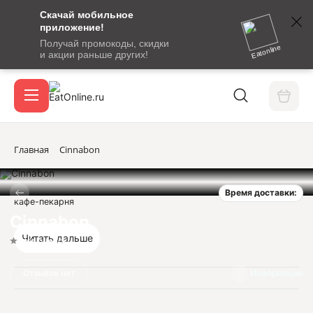
Скачай мобильное
номер
приложение!
SMS-
Получай промокоды, скидки
сообщение
Eatonline
и акции раньше других!
с
Акции
кодом
подтверждения
О сервисе
Главная
Cinnabon
Время доставки:
Откры
кафе-пекарня
Вход / регистрация
Cinnabon
Читать дальше
Нет оценок
Отзывов нет
Информация