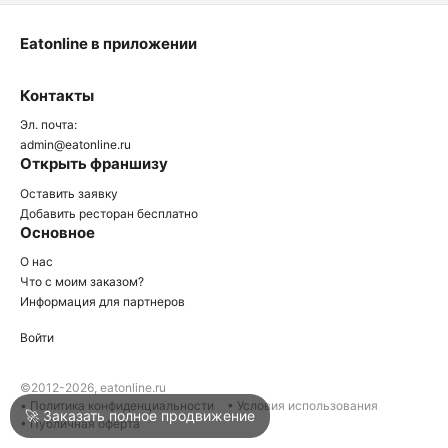
Eatonline в приложении
О
Контакты
О
Эл. почта:
admin@eatonline.ru
Открыть франшизу
Оставить заявку
Добавить ресторан бесплатно
Основное
Войти
О нас
Что с моим заказом?
Информация для партнеров
Город
Краснодар
Войти
Написать в техподдержку
©2012-2026, eatonline.ru
• Политика конфиденциальности
• Условия использования
🚀 Заказать полное продвижение
• Публичная оферта