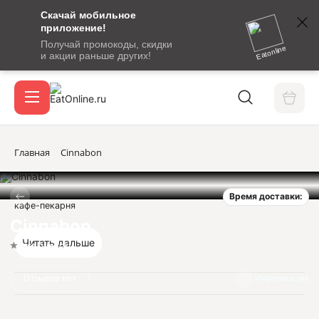
Скачай мобильное
номер
приложение!
SMS-
Получай промокоды, скидки
сообщение
Eatonline
и акции раньше других!
с
Акции
кодом
подтверждения
О сервисе
Главная
Cinnabon
Время доставки:
Откры
кафе-пекарня
Вход / регистрация
Cinnabon
Читать дальше
Нет оценок
Отзывов нет
Информация