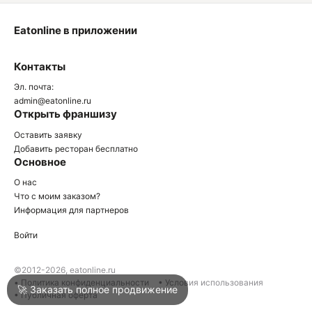
Eatonline в приложении
О
Контакты
О
Эл. почта:
admin@eatonline.ru
Открыть франшизу
Оставить заявку
Добавить ресторан бесплатно
Основное
Войти
О нас
Что с моим заказом?
Информация для партнеров
Город
Краснодар
Войти
Написать в техподдержку
©2012-2026, eatonline.ru
• Политика конфиденциальности
• Условия использования
🚀 Заказать полное продвижение
• Публичная оферта