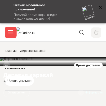
Скачай мобильное
номер
приложение!
SMS-
Получай промокоды, скидки
сообщение
Eatonline
и акции раньше других!
с
Акции
кодом
подтверждения
О сервисе
Главная
Деревня каравай
Время доставки:
Откры
кафе-пекарня
Вход / регистрация
Деревня каравай
Читать дальше
Нет оценок
Отзывов нет
Информация