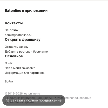
Eatonline в приложении
О
Контакты
О
Эл. почта:
admin@eatonline.ru
Открыть франшизу
Оставить заявку
Добавить ресторан бесплатно
Основное
Войти
О нас
Что с моим заказом?
Информация для партнеров
Город
Краснодар
Войти
Написать в техподдержку
©2012-2026, eatonline.ru
• Политика конфиденциальности
• Условия использования
🚀 Заказать полное продвижение
• Публичная оферта