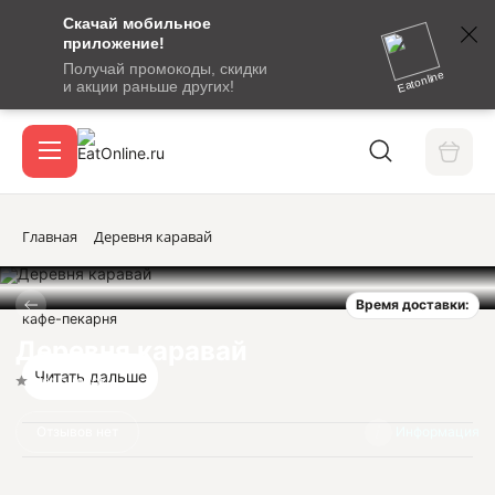
Скачай мобильное
номер
приложение!
SMS-
Получай промокоды, скидки
сообщение
Eatonline
и акции раньше других!
с
Акции
кодом
подтверждения
О сервисе
Главная
Деревня каравай
Время доставки:
Откры
кафе-пекарня
Вход / регистрация
Деревня каравай
Читать дальше
Нет оценок
Отзывов нет
Информация