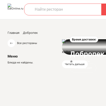
Главная
Добропек
Время доставки:
Все рестораны
кафе-пекарня
Добропек
Меню
Нет оценок
Блюда не найдены.
Читать дальше
Отзывов нет