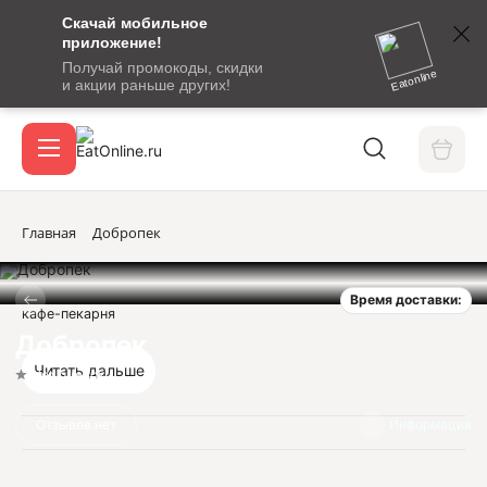
Скачай мобильное
номер
приложение!
SMS-
Получай промокоды, скидки
сообщение
Eatonline
и акции раньше других!
с
Акции
кодом
подтверждения
О сервисе
Главная
Добропек
Время доставки:
Откры
кафе-пекарня
Вход / регистрация
Добропек
Читать дальше
Нет оценок
Отзывов нет
Информация