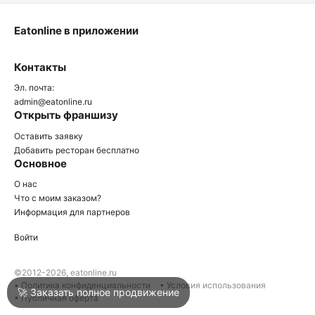
Eatonline в приложении
О
Контакты
О
Эл. почта:
admin@eatonline.ru
Открыть франшизу
Оставить заявку
Добавить ресторан бесплатно
Основное
Войти
О нас
Что с моим заказом?
Информация для партнеров
Город
Краснодар
Войти
Написать в техподдержку
©2012-2026, eatonline.ru
• Политика конфиденциальности
• Условия использования
🚀 Заказать полное продвижение
• Публичная оферта