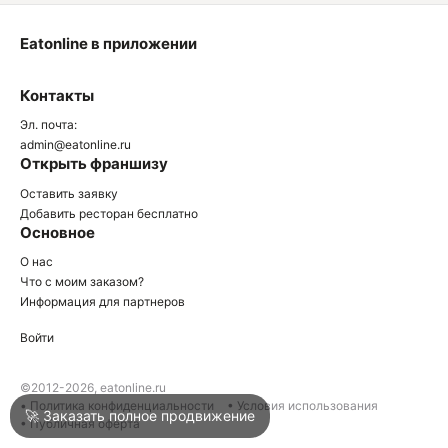
Eatonline в приложении
О
Контакты
О
Эл. почта:
admin@eatonline.ru
Открыть франшизу
Оставить заявку
Добавить ресторан бесплатно
Основное
Войти
О нас
Что с моим заказом?
Информация для партнеров
Город
Краснодар
Войти
Написать в техподдержку
©2012-2026, eatonline.ru
• Политика конфиденциальности
• Условия использования
🚀 Заказать полное продвижение
• Публичная оферта