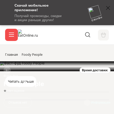
Скачай мобильное
номер
приложение!
SMS-
Получай промокоды, скидки
сообщение
Eatonline
и акции раньше других!
с
Акции
кодом
подтверждения
О сервисе
Главная
Foody People
Время доставки:
Откры
Вход / регистрация
Фаст-фуд
Читать дальше
Foody People
Нет оценок
Отзывов нет
Информация