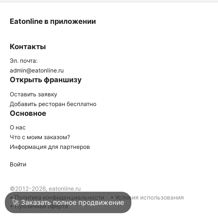
Eatonline в приложении
О
Контакты
О
Эл. почта:
admin@eatonline.ru
Открыть франшизу
Оставить заявку
Добавить ресторан бесплатно
Основное
Войти
О нас
Что с моим заказом?
Информация для партнеров
Город
Краснодар
Войти
Написать в техподдержку
©2012-2026, eatonline.ru
• Политика конфиденциальности
• Условия использования
🚀 Заказать полное продвижение
• Публичная оферта