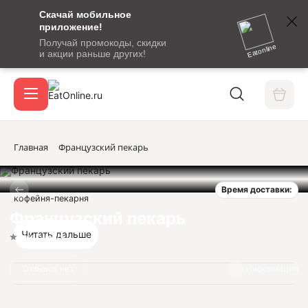
Скачай мобильное
номер
приложение!
SMS-
Получай промокоды, скидки
сообщение
Eatonline
и акции раньше других!
с
Акции
кодом
подтверждения
О сервисе
Главная
Французский пекарь
Время доставки:
Откры
кофейня-пекарня
Вход / регистрация
Французский пекарь
Читать дальше
Нет оценок
Отзывов нет
Информация