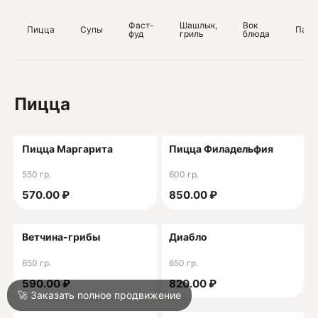
ИНН 232010162496
Фаст-
Шашлык,
Вок
Пицца
Супы
Паст
фуд
гриль
блюда
О
О
Пицца
Пицца Маргарита
Пицца Филадельфия
550 гр.
600 гр.
Войти
570.00 ₽
850.00 ₽
Город
Краснодар
Ветчина-грибы
Диабло
650 гр.
650 гр.
Написать в техподдержку
590.00 ₽
820.00 ₽
🚀 Заказать полное продвижение