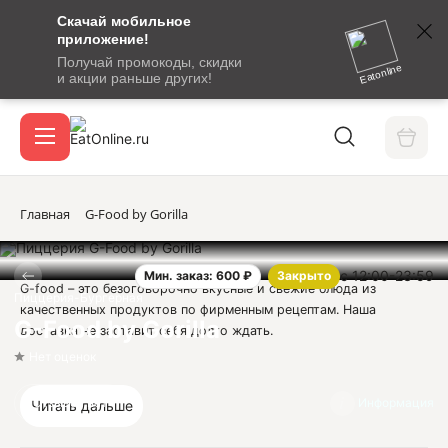
Скачай мобильное
номер
приложение!
SMS-
Получай промокоды, скидки
сообщение
Eatonline
и акции раньше других!
с
Акции
кодом
подтверждения
О сервисе
Главная
G-Food by Gorilla
с 12:00-23:59
Мин. заказ: 600 ₽
Закрыто
Откры
G-food – это безоговорочно вкусные и свежие блюда из
Вход / регистрация
Пиццерия-Бургерная
качественных продуктов по фирменным рецептам. Наша
G-Food by Gorilla
доставка не заставит себя долго ждать.
Нет оценок
Юридическая информация:
Отзывов нет
Информация
Читать дальше
ИП Тищенко Олег Алексеевич
ОГРНИП 318237500137191