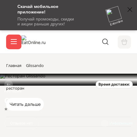
Скачай мобильное
номер
приложение!
SMS-
Получай промокоды, скидки
сообщение
Eatonline
и акции раньше других!
с
Акции
кодом
подтверждения
О сервисе
Главная
Glissando
Время доставки:
Откры
ресторан
Вход / регистрация
Ресторан
Glissando
Читать дальше
Нет оценок
Отзывов нет
Информация