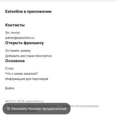
Eatonline в приложении
О
Контакты
О
Эл. почта:
admin@eatonline.ru
Открыть франшизу
Оставить заявку
Добавить ресторан бесплатно
Основное
Войти
О нас
Что с моим заказом?
Информация для партнеров
Город
Краснодар
Войти
Написать в техподдержку
©2012-2026, eatonline.ru
• Политика конфиденциальности
• Условия использования
🚀 Заказать полное продвижение
• Публичная оферта