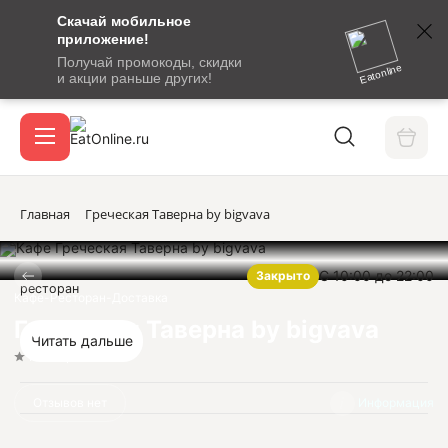
Скачай мобильное
номер
приложение!
SMS-
Получай промокоды, скидки
сообщение
Eatonline
и акции раньше других!
с
Акции
кодом
подтверждения
О сервисе
Главная
Греческая Таверна by bigvava
С 10:00 до 22:00
Закрыто
Откры
ресторан
Вход / регистрация
Кафе-Ресторан-Доставка
Греческая Таверна by bigvava
Читать дальше
Нет оценок
Отзывов нет
Информация