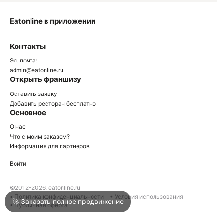
Eatonline в приложении
О
Контакты
О
Эл. почта:
admin@eatonline.ru
Открыть франшизу
Оставить заявку
Добавить ресторан бесплатно
Основное
Войти
О нас
Что с моим заказом?
Информация для партнеров
Город
Краснодар
Войти
Написать в техподдержку
©2012-2026, eatonline.ru
• Политика конфиденциальности
• Условия использования
🚀 Заказать полное продвижение
• Публичная оферта