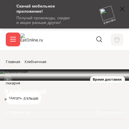
Скачай мобильное
номер
приложение!
SMS-
Получай промокоды, скидки
сообщение
Eatonline
и акции раньше других!
с
Акции
кодом
подтверждения
О сервисе
Главная
Хлебничная
Время доставки:
Откры
пекарня
Вход / регистрация
Хлебничная
Читать дальше
Нет оценок
Отзывов нет
Информация