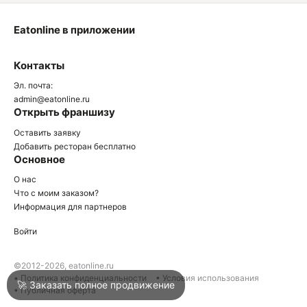
Eatonline в приложении
О
Контакты
О
Эл. почта:
admin@eatonline.ru
Открыть франшизу
Оставить заявку
Добавить ресторан бесплатно
Основное
Войти
О нас
Что с моим заказом?
Информация для партнеров
Город
Краснодар
Войти
Написать в техподдержку
©2012-2026, eatonline.ru
• Политика конфиденциальности
• Условия использования
🚀 Заказать полное продвижение
• Публичная оферта