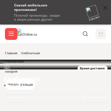
Скачай мобильное
номер
приложение!
SMS-
Получай промокоды, скидки
сообщение
Eatonline
и акции раньше других!
с
Акции
кодом
подтверждения
О сервисе
Главная
Хлебничная
Время доставки:
Откры
пекарня
Вход / регистрация
Хлебничная
Читать дальше
Нет оценок
Отзывов нет
Информация