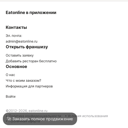
Eatonline в приложении
О
Контакты
О
Эл. почта:
admin@eatonline.ru
Открыть франшизу
Оставить заявку
Добавить ресторан бесплатно
Основное
Войти
О нас
Что с моим заказом?
Информация для партнеров
Город
Краснодар
Войти
Написать в техподдержку
©2012-2026, eatonline.ru
• Политика конфиденциальности
• Условия использования
🚀 Заказать полное продвижение
• Публичная оферта