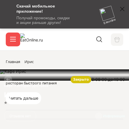
Скачай мобильное
номер
приложение!
SMS-
Получай промокоды, скидки
сообщение
Eatonline
и акции раньше других!
с
Акции
кодом
подтверждения
О сервисе
Главная
Ирис
С 08:00 до 19:00
Закрыто
Откры
ресторан быстрого питания
Вход / регистрация
Кафе-Ресторан-Доставка
Ирис
Читать дальше
Нет оценок
Отзывов нет
Информация