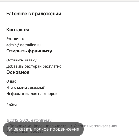
Eatonline в приложении
О
Контакты
О
Эл. почта:
admin@eatonline.ru
Открыть франшизу
Оставить заявку
Добавить ресторан бесплатно
Основное
Войти
О нас
Что с моим заказом?
Информация для партнеров
Город
Краснодар
Войти
Написать в техподдержку
©2012-2026, eatonline.ru
• Политика конфиденциальности
• Условия использования
🚀 Заказать полное продвижение
• Публичная оферта