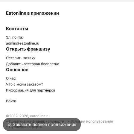
Eatonline в приложении
О
Контакты
О
Эл. почта:
admin@eatonline.ru
Открыть франшизу
Оставить заявку
Добавить ресторан бесплатно
Основное
Войти
О нас
Что с моим заказом?
Информация для партнеров
Город
Краснодар
Войти
Написать в техподдержку
©2012-2026, eatonline.ru
• Политика конфиденциальности
• Условия использования
🚀 Заказать полное продвижение
• Публичная оферта