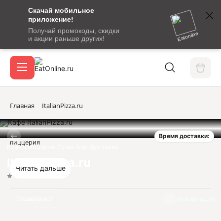
Скачай мобильное
номер
приложение!
SMS-
Получай промокоды, скидки
сообщение
Eatonline
и акции раньше других!
с
Акции
кодом
подтверждения
О сервисе
Главная
ItalianPizza.ru
Время доставки:
Откры
пиццерия
Вход / регистрация
Кафе-Пиццерия-Суши-Бар-Доставка
ItalianPizza.ru
Читать дальше
Нет оценок
Отзывов нет
Информация