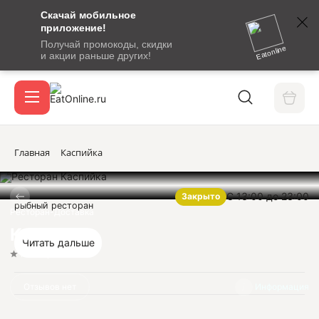
Скачай мобильное
номер
приложение!
SMS-
Получай промокоды, скидки
сообщение
Eatonline
и акции раньше других!
с
Акции
кодом
подтверждения
О сервисе
Главная
Каспийка
С 13:00 до 23:00
Закрыто
Откры
рыбный ресторан
Вход / регистрация
Ресторан-Доставка
Каспийка
Читать дальше
Нет оценок
Отзывов нет
Информация