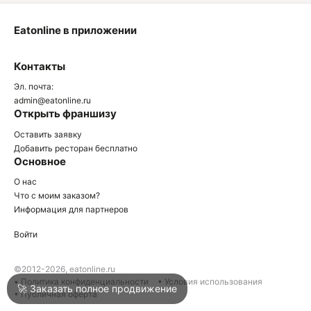
Eatonline в приложении
О
Контакты
О
Эл. почта:
admin@eatonline.ru
Открыть франшизу
Оставить заявку
Добавить ресторан бесплатно
Основное
Войти
О нас
Что с моим заказом?
Информация для партнеров
Город
Краснодар
Войти
Написать в техподдержку
©2012-2026, eatonline.ru
• Политика конфиденциальности
• Условия использования
🚀 Заказать полное продвижение
• Публичная оферта