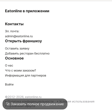
Eatonline в приложении
О
Контакты
О
Эл. почта:
admin@eatonline.ru
Открыть франшизу
Оставить заявку
Добавить ресторан бесплатно
Основное
Войти
О нас
Что с моим заказом?
Информация для партнеров
Город
Краснодар
Войти
Написать в техподдержку
©2012-2026, eatonline.ru
• Политика конфиденциальности
• Условия использования
🚀 Заказать полное продвижение
• Публичная оферта