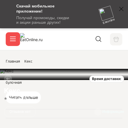
Скачай мобильное
номер
приложение!
SMS-
Получай промокоды, скидки
сообщение
Eatonline
и акции раньше других!
с
Акции
кодом
подтверждения
О сервисе
Главная
Кекс
Время доставки:
Откры
булочная
Вход / регистрация
Кекс
Читать дальше
Нет оценок
Отзывов нет
Информация