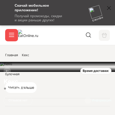
Скачай мобильное
номер
приложение!
SMS-
Получай промокоды, скидки
сообщение
Eatonline
и акции раньше других!
с
Акции
кодом
подтверждения
О сервисе
Главная
Кекс
Время доставки:
Откры
булочная
Вход / регистрация
Кекс
Читать дальше
Нет оценок
Отзывов нет
Информация