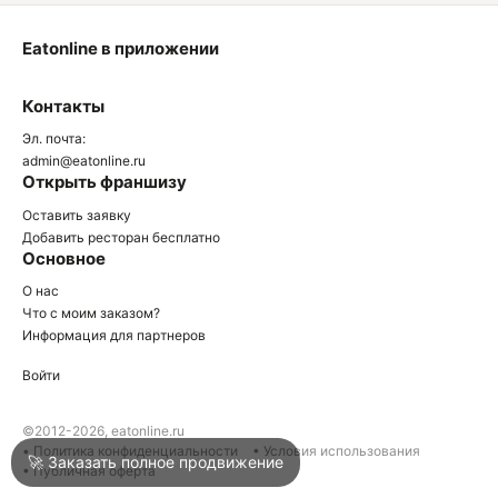
Eatonline в приложении
О
Контакты
О
Эл. почта:
admin@eatonline.ru
Открыть франшизу
Оставить заявку
Добавить ресторан бесплатно
Основное
Войти
О нас
Что с моим заказом?
Информация для партнеров
Город
Краснодар
Войти
Написать в техподдержку
©2012-2026, eatonline.ru
• Политика конфиденциальности
• Условия использования
🚀 Заказать полное продвижение
• Публичная оферта