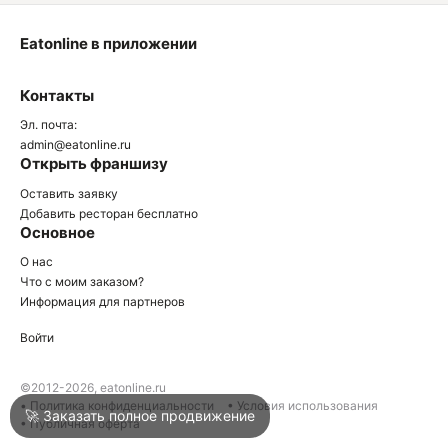
Eatonline в приложении
О
Контакты
О
Эл. почта:
admin@eatonline.ru
Открыть франшизу
Оставить заявку
Добавить ресторан бесплатно
Основное
Войти
О нас
Что с моим заказом?
Информация для партнеров
Город
Краснодар
Войти
Написать в техподдержку
©2012-2026, eatonline.ru
• Политика конфиденциальности
• Условия использования
🚀 Заказать полное продвижение
• Публичная оферта