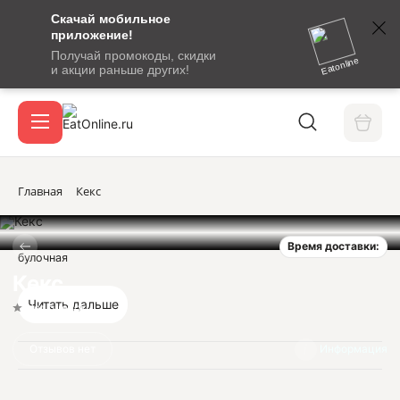
Скачай мобильное
номер
приложение!
SMS-
Получай промокоды, скидки
сообщение
Eatonline
и акции раньше других!
с
Акции
кодом
подтверждения
О сервисе
Главная
Кекс
Время доставки:
Откры
булочная
Вход / регистрация
Кекс
Читать дальше
Нет оценок
Отзывов нет
Информация