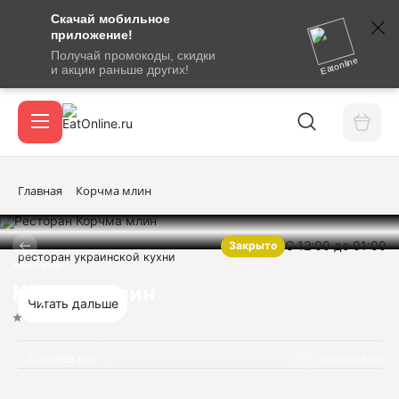
Скачай мобильное
номер
приложение!
SMS-
Получай промокоды, скидки
сообщение
Eatonline
и акции раньше других!
с
Акции
кодом
подтверждения
О сервисе
Главная
Корчма млин
С 12:00 до 01:00
Закрыто
Откры
ресторан украинской кухни
Вход / регистрация
Ресторан
Корчма млин
Читать дальше
Нет оценок
Отзывов нет
Информация