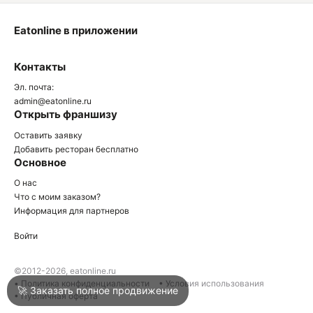
Eatonline в приложении
О
Контакты
О
Эл. почта:
admin@eatonline.ru
Открыть франшизу
Оставить заявку
Добавить ресторан бесплатно
Основное
Войти
О нас
Что с моим заказом?
Информация для партнеров
Город
Краснодар
Войти
Написать в техподдержку
©2012-2026, eatonline.ru
• Политика конфиденциальности
• Условия использования
🚀 Заказать полное продвижение
• Публичная оферта