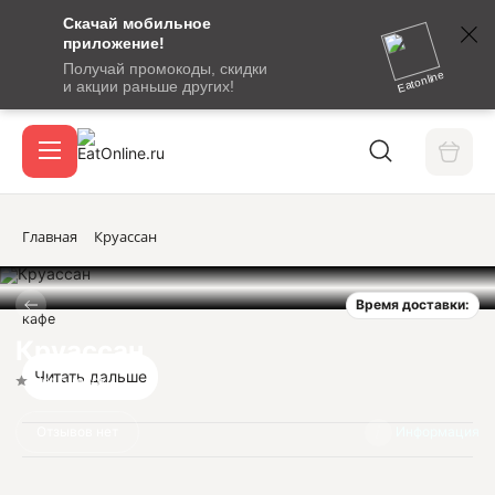
Скачай мобильное
номер
приложение!
SMS-
Получай промокоды, скидки
сообщение
Eatonline
и акции раньше других!
с
Акции
кодом
подтверждения
О сервисе
Главная
Круассан
Время доставки:
Откры
кафе
Вход / регистрация
Круассан
Читать дальше
Нет оценок
Отзывов нет
Информация