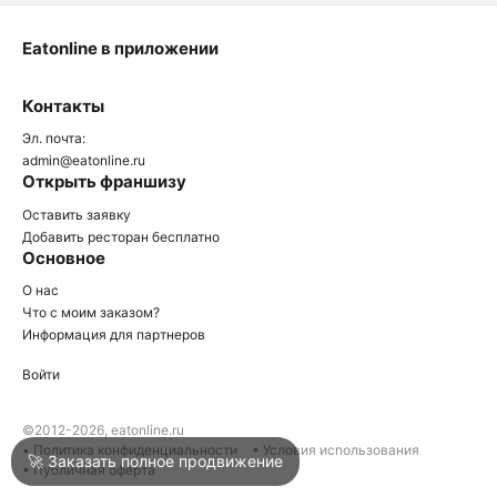
Eatonline в приложении
О
Контакты
О
Эл. почта:
admin@eatonline.ru
Открыть франшизу
Оставить заявку
Добавить ресторан бесплатно
Основное
Войти
О нас
Что с моим заказом?
Информация для партнеров
Город
Краснодар
Войти
Написать в техподдержку
©2012-2026, eatonline.ru
• Политика конфиденциальности
• Условия использования
🚀 Заказать полное продвижение
• Публичная оферта