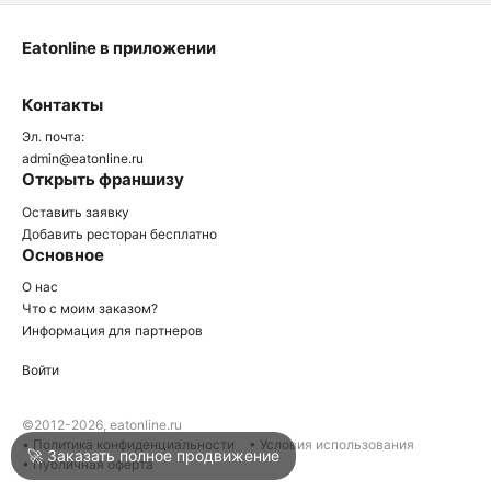
Eatonline в приложении
О
Контакты
О
Эл. почта:
admin@eatonline.ru
Открыть франшизу
Оставить заявку
Добавить ресторан бесплатно
Основное
Войти
О нас
Что с моим заказом?
Информация для партнеров
Город
Краснодар
Войти
Написать в техподдержку
©2012-2026, eatonline.ru
• Политика конфиденциальности
• Условия использования
🚀 Заказать полное продвижение
• Публичная оферта