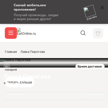
Скачай мобильное
номер
приложение!
SMS-
Получай промокоды, скидки
сообщение
Eatonline
и акции раньше других!
с
Акции
кодом
подтверждения
О сервисе
Главная
Лавка Пирогова
Время доставки:
Откры
пекарня
Вход / регистрация
Лавка Пирогова
Читать дальше
Нет оценок
Отзывов нет
Информация