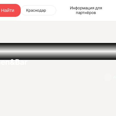
Информация для
Краснодар
партнёров
hen&Bar
И