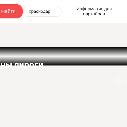
Информация для
Краснодар
партнёров
ны пироги
И