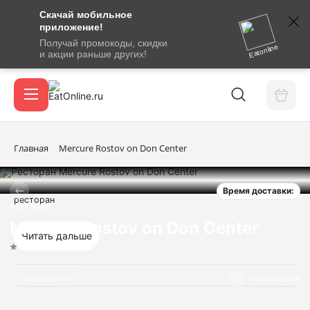
Скачай мобильное
номер
приложение!
SMS-
Получай промокоды, скидки
сообщение
Eatonline
и акции раньше других!
с
Акции
кодом
подтверждения
О сервисе
Главная
Mercure Rostov on Don Center
Время доставки:
Откры
ресторан
Вход / регистрация
Ресторан
Mercure Rostov on Don Center
Читать дальше
Нет оценок
Отзывов нет
Информация