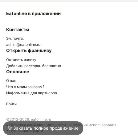
Eatonline в приложении
О
Контакты
О
Эл. почта:
admin@eatonline.ru
Открыть франшизу
Оставить заявку
Добавить ресторан бесплатно
Основное
Войти
О нас
Что с моим заказом?
Информация для партнеров
Город
Краснодар
Войти
Написать в техподдержку
©2012-2026, eatonline.ru
• Политика конфиденциальности
• Условия использования
🚀 Заказать полное продвижение
• Публичная оферта