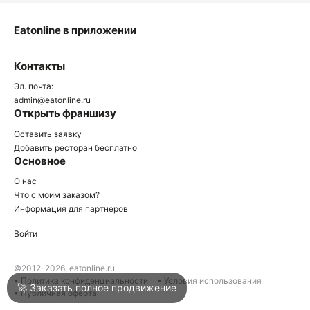
Eatonline в приложении
О
Контакты
О
Эл. почта:
admin@eatonline.ru
Открыть франшизу
Оставить заявку
Добавить ресторан бесплатно
Основное
Войти
О нас
Что с моим заказом?
Информация для партнеров
Город
Краснодар
Войти
Написать в техподдержку
©2012-2026, eatonline.ru
• Политика конфиденциальности
• Условия использования
🚀 Заказать полное продвижение
• Публичная оферта