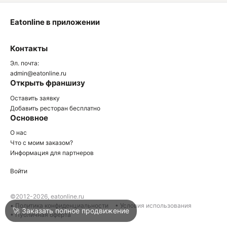
Eatonline в приложении
О
Контакты
О
Эл. почта:
admin@eatonline.ru
Открыть франшизу
Оставить заявку
Добавить ресторан бесплатно
Основное
Войти
О нас
Что с моим заказом?
Информация для партнеров
Город
Краснодар
Войти
Написать в техподдержку
©2012-2026, eatonline.ru
• Политика конфиденциальности
• Условия использования
🚀 Заказать полное продвижение
• Публичная оферта