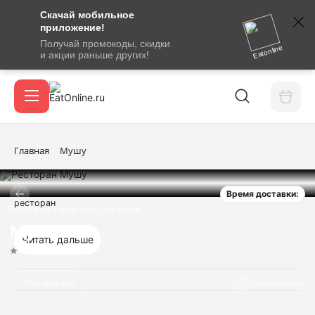
Скачай мобильное
номер
приложение!
SMS-
Получай промокоды, скидки
сообщение
Eatonline
и акции раньше других!
с
Акции
кодом
подтверждения
О сервисе
Главная
Мушу
Время доставки:
Откры
ресторан
Вход / регистрация
Ресторан-Суши-Бар-Доставка
Мушу
Читать дальше
Нет оценок
Отзывов нет
Информация