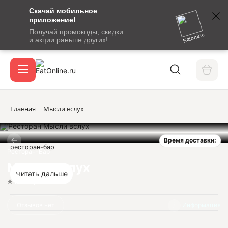
Скачай мобильное
номер
приложение!
SMS-
Получай промокоды, скидки
сообщение
Eatonline
и акции раньше других!
с
Акции
кодом
подтверждения
О сервисе
Главная
Мысли вслух
Время доставки:
Откры
ресторан-бар
Вход / регистрация
Ресторан-Бар
Мысли вслух
Читать дальше
Нет оценок
Отзывов нет
Информация