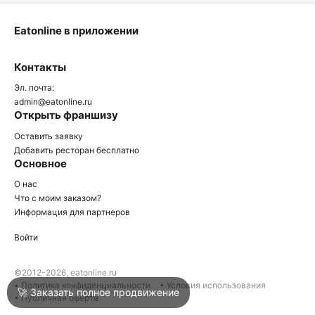
Eatonline в приложении
О
Контакты
О
Эл. почта:
admin@eatonline.ru
Открыть франшизу
Оставить заявку
Добавить ресторан бесплатно
Основное
Войти
О нас
Что с моим заказом?
Информация для партнеров
Город
Краснодар
Войти
Написать в техподдержку
©2012-2026, eatonline.ru
• Политика конфиденциальности
• Условия использования
🚀 Заказать полное продвижение
• Публичная оферта