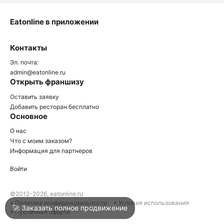
Eatonline в приложении
О
Контакты
О
Эл. почта:
admin@eatonline.ru
Открыть франшизу
Оставить заявку
Добавить ресторан бесплатно
Основное
Войти
О нас
Что с моим заказом?
Информация для партнеров
Город
Краснодар
Войти
Написать в техподдержку
©2012-2026, eatonline.ru
• Политика конфиденциальности
• Условия использования
🚀 Заказать полное продвижение
• Публичная оферта