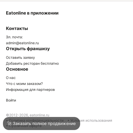
Eatonline в приложении
О
Контакты
О
Эл. почта:
admin@eatonline.ru
Открыть франшизу
Оставить заявку
Добавить ресторан бесплатно
Основное
Войти
О нас
Что с моим заказом?
Информация для партнеров
Город
Краснодар
Войти
Написать в техподдержку
©2012-2026, eatonline.ru
• Политика конфиденциальности
• Условия использования
🚀 Заказать полное продвижение
• Публичная оферта