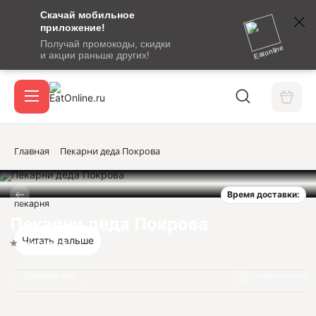
Скачай мобильное
номер
приложение!
SMS-
Получай промокоды, скидки
сообщение
Eatonline
и акции раньше других!
с
Акции
кодом
подтверждения
О сервисе
Главная
Пекарни деда Покрова
Время доставки:
Откры
пекарня
Вход / регистрация
Пекарни деда Покрова
Читать дальше
Нет оценок
Отзывов нет
Информация