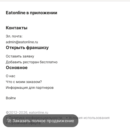
Eatonline в приложении
О
Контакты
О
Эл. почта:
admin@eatonline.ru
Открыть франшизу
Оставить заявку
Добавить ресторан бесплатно
Основное
Войти
О нас
Что с моим заказом?
Информация для партнеров
Город
Краснодар
Войти
Написать в техподдержку
©2012-2026, eatonline.ru
• Политика конфиденциальности
• Условия использования
🚀 Заказать полное продвижение
• Публичная оферта