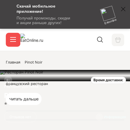
Скачай мобильное
номер
приложение!
SMS-
Получай промокоды, скидки
сообщение
Eatonline
и акции раньше других!
с
Акции
кодом
подтверждения
О сервисе
Главная
Pinot Noir
Время доставки:
Откры
французский ресторан
Вход / регистрация
Ресторан-Доставка
Pinot Noir
Читать дальше
Нет оценок
Отзывов нет
Информация