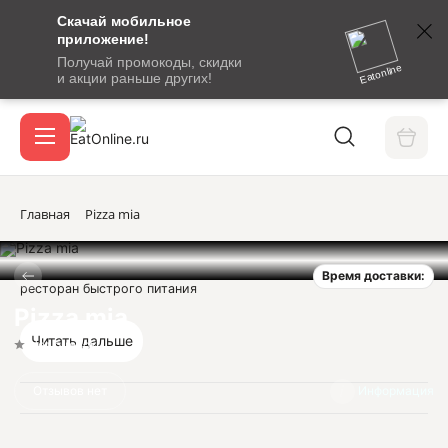
Скачай мобильное
номер
приложение!
SMS-
Получай промокоды, скидки
сообщение
Eatonline
и акции раньше других!
с
Акции
кодом
подтверждения
О сервисе
Главная
Pizza mia
Время доставки:
Откры
ресторан быстрого питания
Вход / регистрация
Pizza mia
Читать дальше
Нет оценок
Отзывов нет
Информация