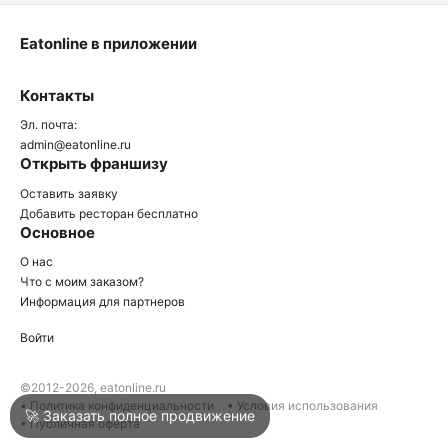
Eatonline в приложении
О
Контакты
О
Эл. почта:
admin@eatonline.ru
Открыть франшизу
Оставить заявку
Добавить ресторан бесплатно
Основное
Войти
О нас
Что с моим заказом?
Информация для партнеров
Город
Краснодар
Войти
Написать в техподдержку
©2012-2026, eatonline.ru
• Политика конфиденциальности
• Условия использования
🚀 Заказать полное продвижение
• Публичная оферта