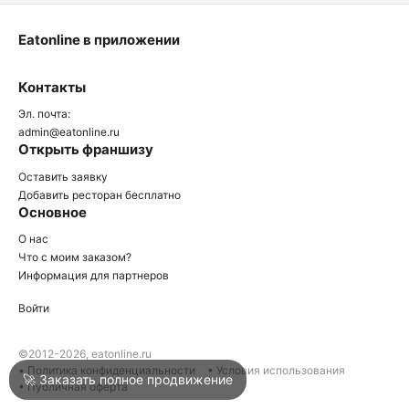
Eatonline в приложении
О
Контакты
О
Эл. почта:
admin@eatonline.ru
Открыть франшизу
Оставить заявку
Добавить ресторан бесплатно
Основное
Войти
О нас
Что с моим заказом?
Информация для партнеров
Город
Краснодар
Войти
Написать в техподдержку
©2012-2026, eatonline.ru
• Политика конфиденциальности
• Условия использования
🚀 Заказать полное продвижение
• Публичная оферта