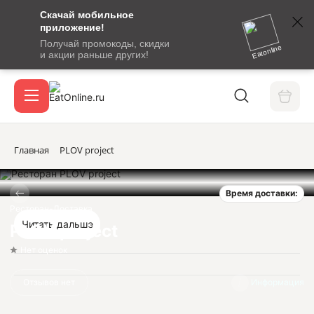
Скачай мобильное
номер
приложение!
SMS-
Получай промокоды, скидки
сообщение
Eatonline
и акции раньше других!
с
Акции
кодом
подтверждения
О сервисе
Главная
PLOV project
Время доставки:
Откры
Вход / регистрация
Ресторан-Доставка
Читать дальше
PLOV project
Нет оценок
Отзывов нет
Информация