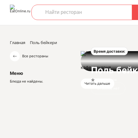
Главная
Поль бейкери
Время доставки:
Все рестораны
кафе-пекарня
Поль бейк
Меню
Нет оценок
Блюда не найдены.
Читать дальше
Отзывов нет