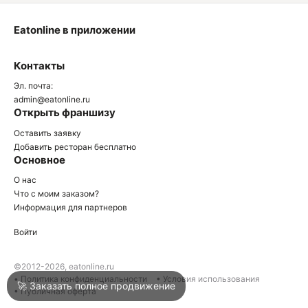
Eatonline в приложении
О
Контакты
О
Эл. почта:
admin@eatonline.ru
Открыть франшизу
Оставить заявку
Добавить ресторан бесплатно
Основное
Войти
О нас
Что с моим заказом?
Информация для партнеров
Город
Краснодар
Войти
Написать в техподдержку
©2012-2026, eatonline.ru
• Политика конфиденциальности
• Условия использования
🚀 Заказать полное продвижение
• Публичная оферта