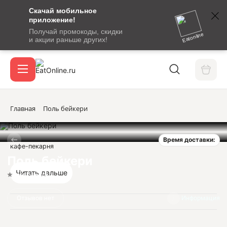
Скачай мобильное
номер
приложение!
SMS-
Получай промокоды, скидки
сообщение
Eatonline
и акции раньше других!
с
Акции
кодом
подтверждения
О сервисе
Главная
Поль бейкери
Время доставки:
Откры
кафе-пекарня
Вход / регистрация
Поль бейкери
Читать дальше
Нет оценок
Отзывов нет
Информация