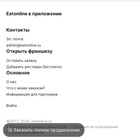
Eatonline в приложении
О
Контакты
О
Эл. почта:
admin@eatonline.ru
Открыть франшизу
Оставить заявку
Добавить ресторан бесплатно
Основное
Войти
О нас
Что с моим заказом?
Информация для партнеров
Город
Краснодар
Войти
Написать в техподдержку
©2012-2026, eatonline.ru
• Политика конфиденциальности
• Условия использования
🚀 Заказать полное продвижение
• Публичная оферта