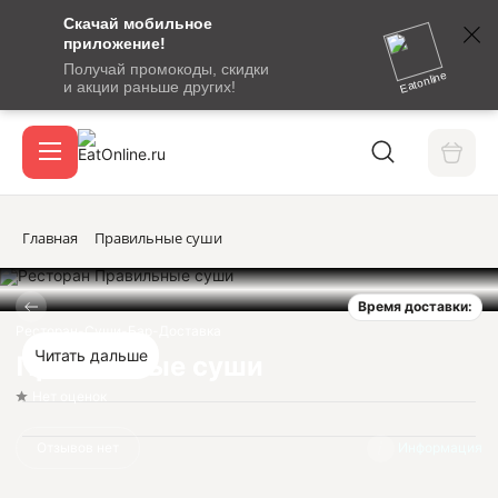
Скачай мобильное
номер
приложение!
SMS-
Получай промокоды, скидки
сообщение
Eatonline
и акции раньше других!
с
Акции
кодом
подтверждения
О сервисе
Главная
Правильные суши
Время доставки:
Откры
Вход / регистрация
Ресторан-Суши-Бар-Доставка
Читать дальше
Правильные суши
Нет оценок
Отзывов нет
Информация