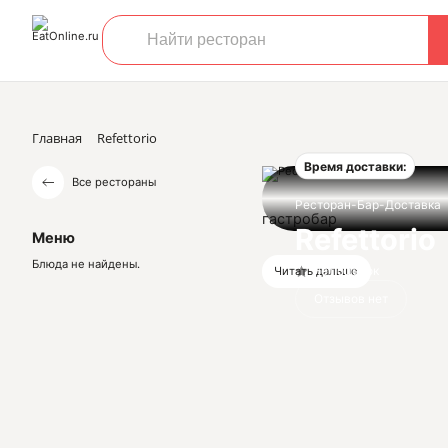
Главная
Refettorio
Время доставки:
Все рестораны
Ресторан-Бар-Доставка
гастробар
Refettorio
Меню
Блюда не найдены.
Нет оценок
Читать дальше
Отзывов нет