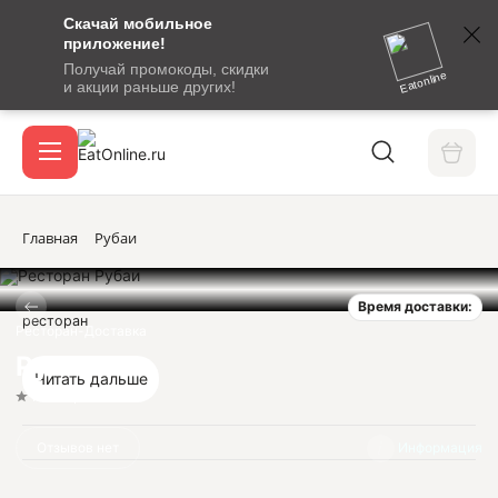
Скачай мобильное
номер
приложение!
SMS-
Получай промокоды, скидки
сообщение
Eatonline
и акции раньше других!
с
Акции
кодом
подтверждения
О сервисе
Главная
Рубаи
Время доставки:
Откры
ресторан
Вход / регистрация
Ресторан-Доставка
Рубаи
Читать дальше
Нет оценок
Отзывов нет
Информация