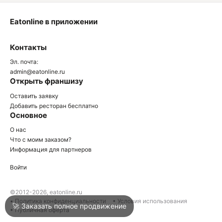
Eatonline в приложении
О
Контакты
О
Эл. почта:
admin@eatonline.ru
Открыть франшизу
Оставить заявку
Добавить ресторан бесплатно
Основное
Войти
О нас
Что с моим заказом?
Информация для партнеров
Город
Краснодар
Войти
Написать в техподдержку
©2012-2026, eatonline.ru
• Политика конфиденциальности
• Условия использования
🚀 Заказать полное продвижение
• Публичная оферта