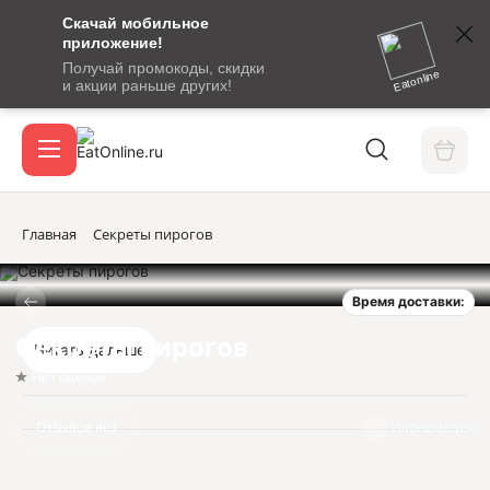
Скачай мобильное
номер
приложение!
SMS-
Получай промокоды, скидки
сообщение
Eatonline
и акции раньше других!
с
Акции
кодом
подтверждения
О сервисе
Главная
Секреты пирогов
Время доставки:
Откры
Вход / регистрация
Секреты пирогов
Читать дальше
Нет оценок
Отзывов нет
Информация