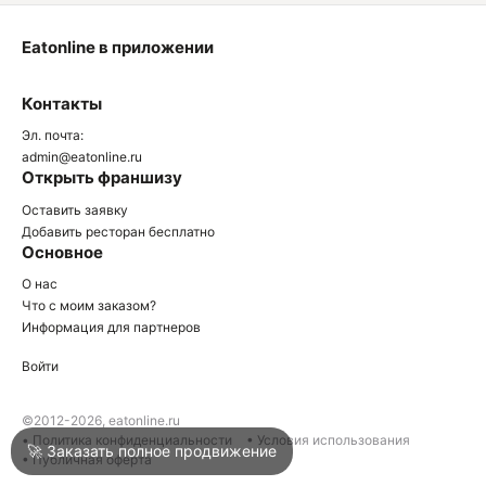
Eatonline в приложении
О
Контакты
О
Эл. почта:
admin@eatonline.ru
Открыть франшизу
Оставить заявку
Добавить ресторан бесплатно
Основное
Войти
О нас
Что с моим заказом?
Информация для партнеров
Город
Краснодар
Войти
Написать в техподдержку
©2012-2026, eatonline.ru
• Политика конфиденциальности
• Условия использования
🚀 Заказать полное продвижение
• Публичная оферта