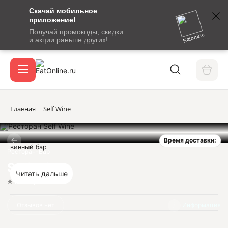
Скачай мобильное
номер
приложение!
SMS-
Получай промокоды, скидки
сообщение
Eatonline
и акции раньше других!
с
Акции
кодом
подтверждения
О сервисе
Главная
Self Wine
Время доставки:
Откры
винный бар
Вход / регистрация
Ресторан-Бар
Self Wine
Читать дальше
Нет оценок
Отзывов нет
Информация