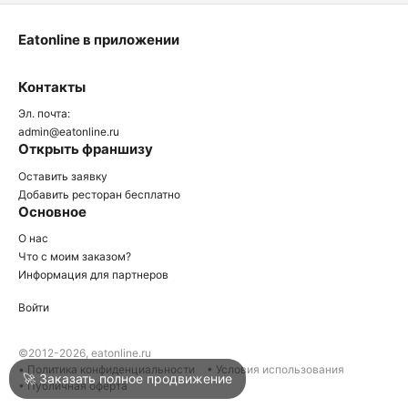
Eatonline в приложении
О
Контакты
О
Эл. почта:
admin@eatonline.ru
Открыть франшизу
Оставить заявку
Добавить ресторан бесплатно
Основное
Войти
О нас
Что с моим заказом?
Информация для партнеров
Город
Краснодар
Войти
Написать в техподдержку
©2012-2026, eatonline.ru
• Политика конфиденциальности
• Условия использования
🚀 Заказать полное продвижение
• Публичная оферта