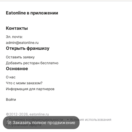
Eatonline в приложении
О
Контакты
О
Эл. почта:
admin@eatonline.ru
Открыть франшизу
Оставить заявку
Добавить ресторан бесплатно
Основное
Войти
О нас
Что с моим заказом?
Информация для партнеров
Город
Краснодар
Войти
Написать в техподдержку
©2012-2026, eatonline.ru
• Политика конфиденциальности
• Условия использования
🚀 Заказать полное продвижение
• Публичная оферта