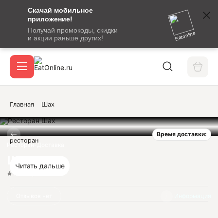
Скачай мобильное
номер
приложение!
SMS-
Получай промокоды, скидки
сообщение
Eatonline
и акции раньше других!
с
Акции
кодом
подтверждения
О сервисе
Главная
Шах
Время доставки:
Откры
ресторан
Вход / регистрация
Ресторан-Доставка
Шах
Читать дальше
Нет оценок
Отзывов нет
Информация