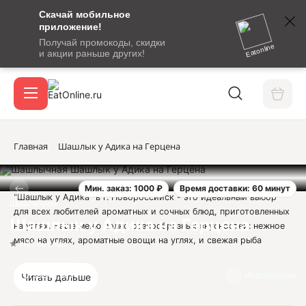
Скачай мобильное
номер
приложение!
SMS-
Получай промокоды, скидки
сообщение
Eatonline
и акции раньше других!
с
Акции
кодом
подтверждения
О сервисе
Главная
Шашлык у Адика на Герцена
Мин. заказ: 1000 ₽
Время доставки: 60 минут
Откры
"Шашлык у Адика" в г. Новороссийск - это идеальный выбор
Вход / регистрация
Шашлычная
для всех любителей ароматных и сочных блюд, приготовленных
Шашлык у Адика на Герцена
на углях. Наше меню полно разнообразных вкусностей: нежное
мясо на углях, ароматные овощи на углях, и свежая рыба
Нет оценок
приготовленная именно в таком способе.
Отзывов нет
Информация
Читать дальше
Мы гарантируем свежие продукты и уникальный вкус наших
блюд. Заказав у нас доставку, вы можете насладиться