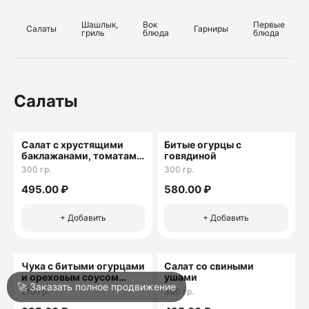
ОГРН 1052313096747
Шашлык,
Вок
Первые
Салаты
Гарниры
гриль
блюда
блюда
О
О
Салаты
Салат с хрустящими
Битые огурцы с
баклажанами, томатами
говядиной
и древесными грибами
300 гр.
300 гр.
Войти
495.00 ₽
580.00 ₽
+ Добавить
+ Добавить
Город
Краснодар
Чука с битыми огурцами
Салат со свиными
Написать в техподдержку
и ореховым соусом
ушами
🚀 Заказать полное продвижение
гамадари
210 гр.
300 гр.