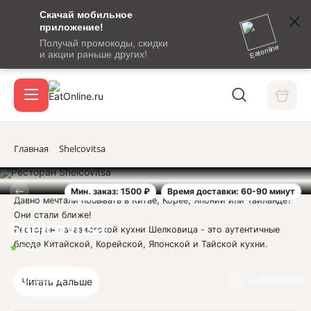
Скачай мобильное
номер
приложение!
SMS-
Получай промокоды, скидки
сообщение
Eatonline
и акции раньше других!
с
Акции
кодом
подтверждения
О сервисе
Главная
Shelcovitsa
Мин. заказ: 1500 ₽
Время доставки: 60-90 минут
Откры
Давно мечтали побывать в Китае, Корее, Японии или Тайланде?
Вход / регистрация
Ресторан
Они стали ближе!
Shelcovitsa
Ресторан Паназиатской кухни Шелковица - это аутентичные
блюда Китайской, Корейской, Японской и Тайской кухни.
5.0
из 5
Юридическая информация:
Отзывы
2
Информация
Читать дальше
ООО "ЦАРСТВО ВКУСА"
ИНН 2365004230