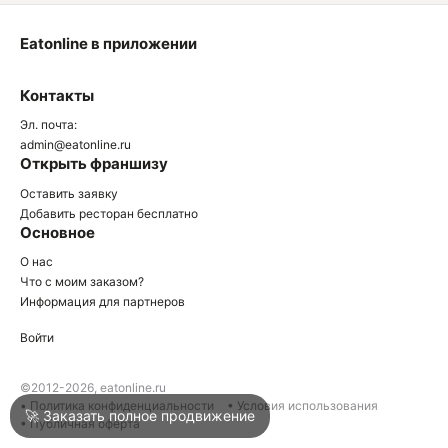
Eatonline в приложении
О
Контакты
О
Эл. почта:
admin@eatonline.ru
Открыть франшизу
Оставить заявку
Добавить ресторан бесплатно
Основное
Войти
О нас
Что с моим заказом?
Информация для партнеров
Город
Краснодар
Войти
Написать в техподдержку
©2012-2026, eatonline.ru
• Политика конфиденциальности
• Условия использования
🚀 Заказать полное продвижение
• Публичная оферта