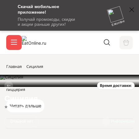
Скачай мобильное
номер
приложение!
SMS-
Получай промокоды, скидки
сообщение
Eatonline
и акции раньше других!
с
Акции
кодом
подтверждения
О сервисе
Главная
Сицилия
Время доставки:
Откры
пиццерия
Вход / регистрация
Сицилия
Читать дальше
Нет оценок
Отзывов нет
Информация