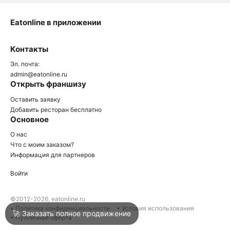
Eatonline в приложении
О
Контакты
О
Эл. почта:
admin@eatonline.ru
Открыть франшизу
Оставить заявку
Добавить ресторан бесплатно
Основное
Войти
О нас
Что с моим заказом?
Информация для партнеров
Город
Краснодар
Войти
Написать в техподдержку
©2012-2026, eatonline.ru
• Политика конфиденциальности
• Условия использования
🚀 Заказать полное продвижение
• Публичная оферта