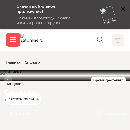
Скачай мобильное
номер
приложение!
SMS-
Получай промокоды, скидки
сообщение
Eatonline
и акции раньше других!
с
Акции
кодом
подтверждения
О сервисе
Главная
Сицилия
Время доставки:
Откры
пиццерия
Вход / регистрация
Сицилия
Читать дальше
Нет оценок
Отзывов нет
Информация