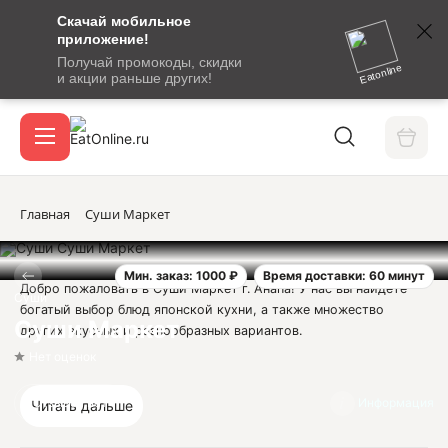
Скачай мобильное
номер
приложение!
SMS-
Получай промокоды, скидки
сообщение
Eatonline
и акции раньше других!
с
Акции
кодом
подтверждения
О сервисе
Главная
Суши Маркет
Мин. заказ: 1000 ₽
Время доставки: 60 минут
Откры
Добро пожаловать в Суши Маркет г. Анапа! У нас вы найдете
Вход / регистрация
Суши
богатый выбор блюд японской кухни, а также множество
Суши Маркет
других вкусных и разнообразных вариантов.
Нет оценок
Наше меню порадует вас широким ассортиментом роллов и
суши, приготовленных только из свежих ингредиентов,
Отзывов нет
Информация
Читать дальше
которые сделают ваше вкусовое путешествие по Японии
незабываемым. Если вы предпочитаете что-то более западное,