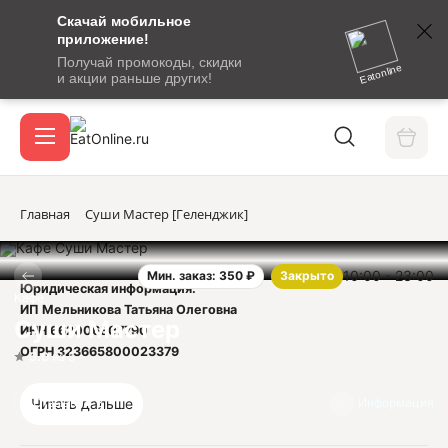
Скачай мобильное
номер
приложение!
SMS-
Получай промокоды, скидки
сообщение
Eatonline
и акции раньше других!
с
Акции
кодом
подтверждения
О сервисе
Главная
Суши Мастер [Геленджик]
10:00 - 23:00
Мин. заказ: 350 ₽
Закрыто
Откры
Юридическая информация:
Вход / регистрация
Кафе
ИП Мельникова Татьяна Олеговна
Суши Мастер
ИНН 662006807790
ОГРН 323665800023379
5.0
из 5
Читать дальше
Отзывы
3
Информация